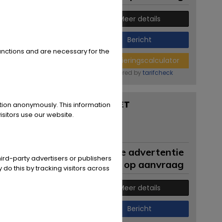
Meer details
Bericht
unctions and are necessary for the
Financieringscalculator
powered by
tarifcheck
Rover 100 CABRIOLET
ation anonymously. This information
42.767 KM
sitors use our website.
Postcode / plaats:
Reggio Emilia
Permanente advertentie
ird-party advertisers or publishers
Prijs op aanvraag
 do this by tracking visitors across
Meer details
Bericht