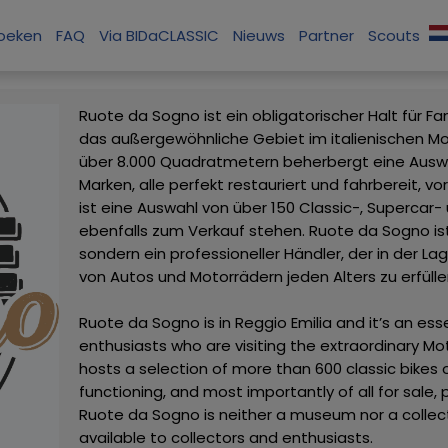
zoeken
FAQ
Via BIDaCLASSIC
Nieuws
Partner
Scouts
Ruote da Sogno ist ein obligatorischer Halt für F
das außergewöhnliche Gebiet im italienischen M
über 8.000 Quadratmetern beherbergt eine Auswa
Marken, alle perfekt restauriert und fahrbereit, 
ist eine Auswahl von über 150 Classic-, Supercar
ebenfalls zum Verkauf stehen. Ruote da Sogno i
sondern ein professioneller Händler, der in der 
von Autos und Motorrädern jeden Alters zu erfülle
Ruote da Sogno is in Reggio Emilia and it’s an esse
enthusiasts who are visiting the extraordinary Mo
hosts a selection of more than 600 classic bikes 
functioning, and most importantly of all for sale, 
Ruote da Sogno is neither a museum nor a collecti
available to collectors and enthusiasts.