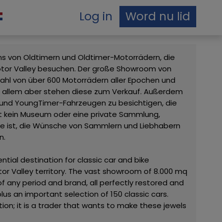
Log in
Word nu lid
ans von Oldtimern und Oldtimer-Motorrädern, die
otor Valley besuchen. Der große Showroom von
hl von über 600 Motorrädern aller Epochen und
vor allem aber stehen diese zum Verkauf. Außerdem
- und YoungTimer-Fahrzeugen zu besichtigen, die
st kein Museum oder eine private Sammlung,
Lage ist, die Wünsche von Sammlern und Liebhabern
n.
ntial destination for classic car and bike
tor Valley territory. The vast showroom of 8.000 mq
of any period and brand, all perfectly restored and
plus an important selection of 150 classic cars.
on; it is a trader that wants to make these jewels