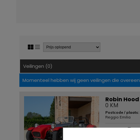
Veilingen (0)
Momenteel hebben wij geen veilingen die overeen
Robin Hood 
0 KM
Postcode / plaats:
Reggio Emilia
Per