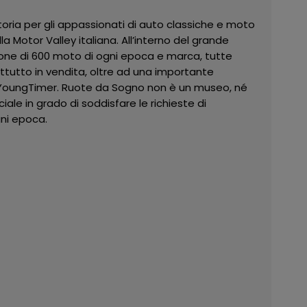
ria per gli appassionati di auto classiche e moto
la Motor Valley italiana. All’interno del grande
ione di 600 moto di ogni epoca e marca, tutte
tutto in vendita, oltre ad una importante
 YoungTimer. Ruote da Sogno non è un museo, né
le in grado di soddisfare le richieste di
gni epoca.