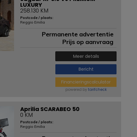
LUXURY
258.130 KM
Postcode / plaats:
Reggio Emilia
Permanente advertentie
Prijs op aanvraag
Meer details
Bericht
Financieringscalculator
powered by
tarifcheck
Aprilia SCARABEO 50
0 KM
Postcode / plaats:
Reggio Emilia