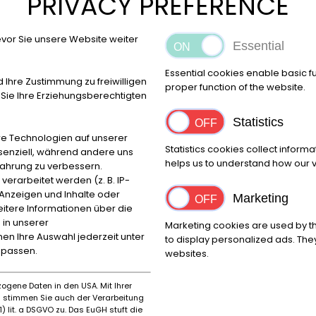
PRIVACY PREFERENCE
Meer details
vor Sie unsere Website weiter
Essential
Bericht
Essential cookies enable basic f
d Ihre Zustimmung zu freiwilligen
Financieringscalculator
proper function of the website.
ie Ihre Erziehungsberechtigten
powered by
tarifcheck
Statistics
e Technologien auf unserer
"
Statistics cookies collect inform
ssenziell, während andere uns
helps us to understand how our vi
fahrung zu verbessern.
rarbeitet werden (z. B. IP-
e Anzeigen und Inhalte oder
Marketing
itere Informationen über die
manente advertentie
 in unserer
Marketing cookies are used by th
Prijs op aanvraag
nnen Ihre Auswahl jederzeit unter
to display personalized ads. They
npassen.
websites.
Meer details
ogene Daten in den USA. Mit Ihrer
Bericht
es stimmen Sie auch der Verarbeitung
) lit. a DSGVO zu. Das EuGH stuft die