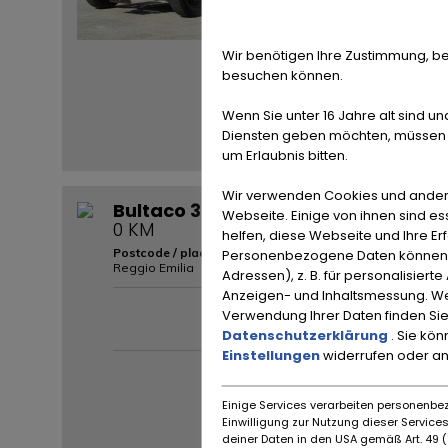
Wir benötigen Ihre Zustimmung, be
besuchen können.
Wenn Sie unter 16 Jahre alt sind un
Diensten geben möchten, müssen S
um Erlaubnis bitten.
Wir verwenden Cookies und ander
Bultaco 360 TSS "Tralla Super Sport
Webseite. Einige von ihnen sind e
0 KM
helfen, diese Webseite und Ihre Er
Postcode / plaats:
Personenbezogene Daten können ve
Reggio Emilia
Adressen), z. B. für personalisiert
Anzeigen- und Inhaltsmessung. We
Per
Verwendung Ihrer Daten finden Sie
Datenschutzerklärung
. Sie kö
Einstellungen
widerrufen oder a
Einige Services verarbeiten personenbez
Einwilligung zur Nutzung dieser Servic
deiner Daten in den USA gemäß Art. 49 (1