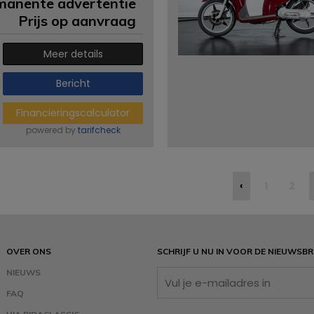
manente advertentie
Prijs op aanvraag
Meer details
Bericht
Financieringscalculator
powered by
tarifcheck
‹
1
2
OVER ONS
SCHRIJF U NU IN VOOR DE NIEUWSBR
NIEUWS
FAQ