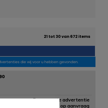
21 tot 30 van 672 items
vertenties die wij voor u hebben gevonden.
90
Permanente advertentie
Prijs op aanvraag