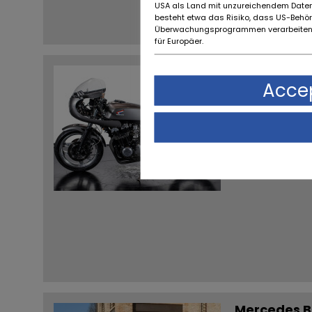
USA als Land mit unzureichendem Daten
besteht etwa das Risiko, dass US-Behö
Überwachungsprogrammen verarbeiten,
für Europäer.
Honda CB 9
0 KM
Accep
Postcode / plaats:
Reggio Emilia
Per
Mercedes B