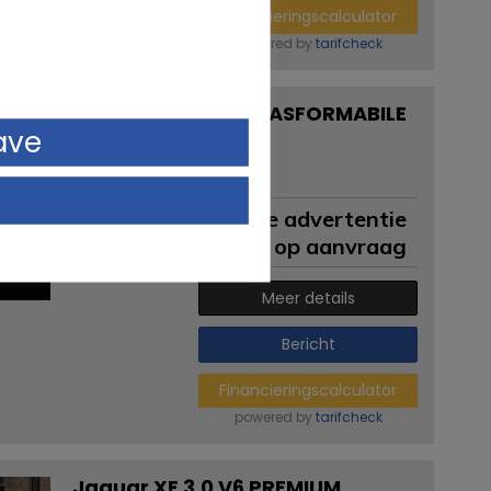
Financieringscalculator
powered by
tarifcheck
Fiat 1100\103 TV TRASFORMABILE
54.703 KM
ave
Postcode / plaats:
Reggio Emilia
Permanente advertentie
Prijs op aanvraag
Meer details
Bericht
Financieringscalculator
powered by
tarifcheck
Jaguar XF 3.0 V6 PREMIUM