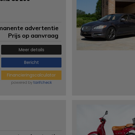
manente advertentie
Prijs op aanvraag
Meer details
Bericht
Financieringscalculator
powered by
tarifcheck