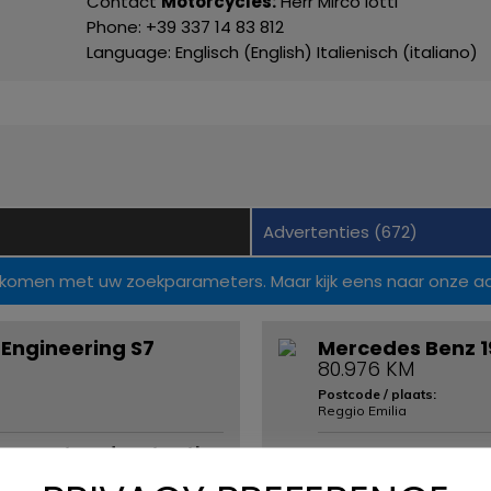
Contact
Motorcycles:
Herr Mirco Iotti
Phone: +39 337 14 83 812
Language: Englisch (English) Italienisch (italiano)
Advertenties (672)
komen met uw zoekparameters. Maar kijk eens naar onze ad
Engineering S7
Mercedes Benz 1
80.976 KM
Postcode / plaats:
Reggio Emilia
manente advertentie
Prijs op aanvraag