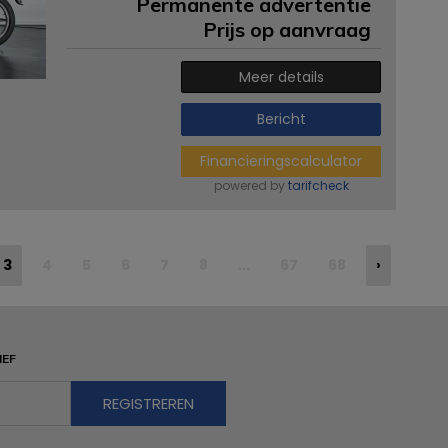
Permanente advertentie
Prijs op aanvraag
Meer details
Bericht
Financieringscalculator
powered by
tarifcheck
3
4
5
6
7
8
...
67
68
›
IEF