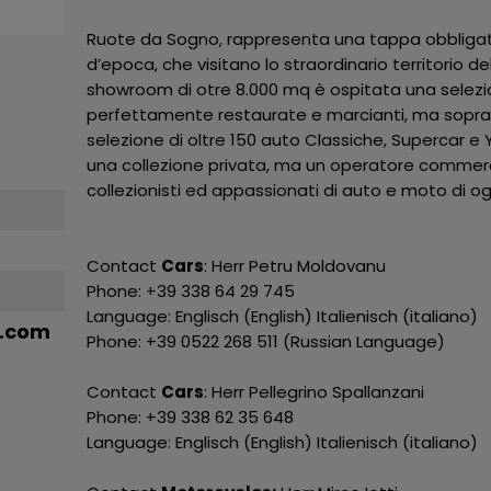
Ruote da Sogno, rappresenta una tappa obbligato
d’epoca, che visitano lo straordinario territorio del
showroom di otre 8.000 mq è ospitata una selez
perfettamente restaurate e marcianti, ma soprat
selezione di oltre 150 auto Classiche, Supercar e
una collezione privata, ma un operatore commercia
collezionisti ed appassionati di auto e moto di o
Contact
Cars
: Herr Petru Moldovanu
Phone: +39 338 64 29 745
Language: Englisch (English) Italienisch (italiano)
o.com
Phone: +39 0522 268 511 (Russian Language)
Contact
Cars
: Herr Pellegrino Spallanzani
Phone: +39 338 62 35 648
Language: Englisch (English) Italienisch (italiano)