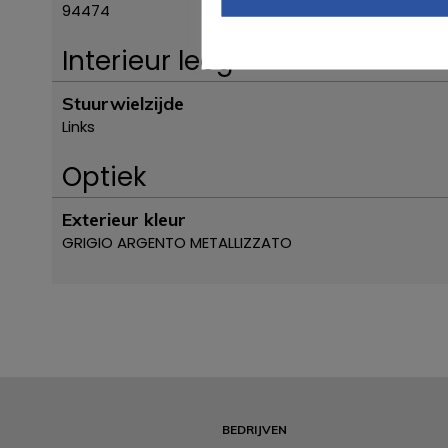
94474
Interieur leeg
Stuurwielzijde
Links
Optiek
Exterieur kleur
GRIGIO ARGENTO METALLIZZATO
BEDRIJVEN