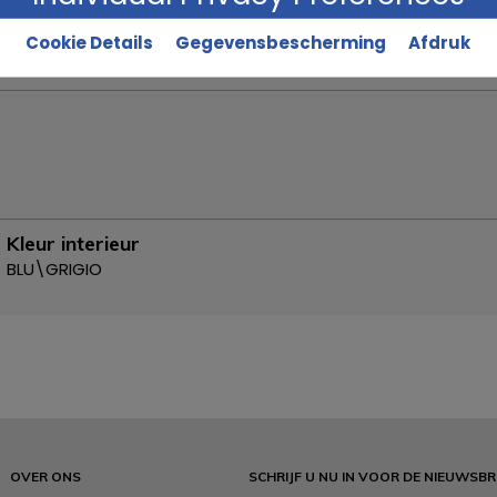
Originele staat
Cookie Details
Gegevensbescherming
Afdruk
Kleur interieur
BLU\GRIGIO
OVER ONS
SCHRIJF U NU IN VOOR DE NIEUWSBR