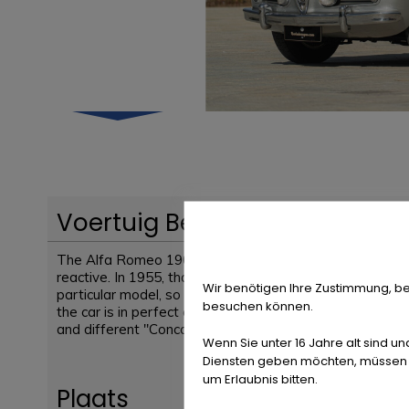
Voertuig Beschrijving
The Alfa Romeo 1900 CSS (Passo Corto Super Sprint) is
reactive. In 1955, thanks to the huge success, Alfa R
Wir benötigen Ihre Zustimmung, be
particular model, so it is considered a very uncommon c
besuchen können.
the car is in perfect condition, with some recent adjustm
and different "Concours of Elegance".
Wenn Sie unter 16 Jahre alt sind un
Diensten geben möchten, müssen S
um Erlaubnis bitten.
Plaats