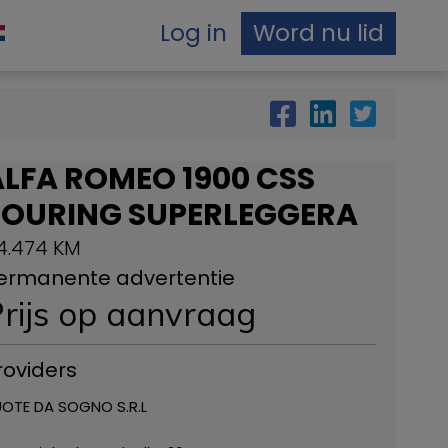
Log in
Word nu lid
ALFA ROMEO 1900 CSS
TOURING SUPERLEGGERA
4.474 KM
ermanente advertentie
rijs op aanvraag
roviders
OTE DA SOGNO S.R.L