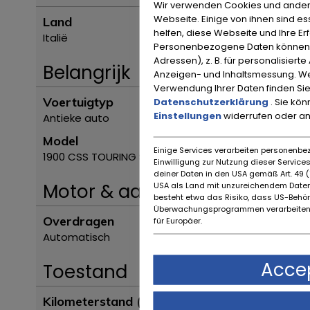
Wir verwenden Cookies und ander
Webseite. Einige von ihnen sind e
Land
helfen, diese Webseite und Ihre Er
Italië
Personenbezogene Daten können ve
Adressen), z. B. für personalisiert
Belangrijk
Anzeigen- und Inhaltsmessung. We
Verwendung Ihrer Daten finden Sie
Voertuigtyp
Datenschutzerklärung
. Sie kö
Einstellungen
widerrufen oder a
Antieke auto
Model
Einige Services verarbeiten personenbez
1900 CSS TOURING SUPERLEGGERA
Einwilligung zur Nutzung dieser Servic
deiner Daten in den USA gemäß Art. 49 (1
Motor & aandrijving
USA als Land mit unzureichendem Daten
besteht etwa das Risiko, dass US-Behö
Überwachungsprogrammen verarbeiten,
Overdragen
für Europäer.
Automatisch
Accep
Toestand
Kilometerstand (gelezen)