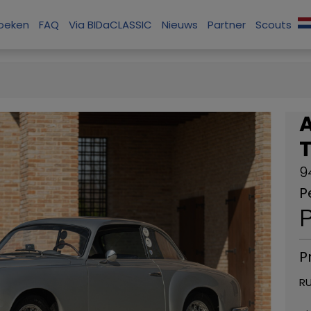
zoeken
FAQ
Via BIDaCLASSIC
Nieuws
Partner
Scouts
9
P
P
P
RU