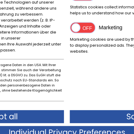
e Technologien auf unserer
Statistics cookies collect inform
ssenziell, während andere uns
Plaats
helps us to understand how our vi
fahrung zu verbessern.
Reggio Emilia
rarbeitet werden (z. B. IP-
e Anzeigen und Inhalte oder
Marketing
itere Informationen über die
 in unserer
Marketing cookies are used by th
Merk
Eerst
nnen Ihre Auswahl jederzeit unter
to display personalized ads. They
npassen.
Alfa Romeo
1955
websites.
ogene Daten in den USA. Mit Ihrer
es stimmen Sie auch der Verarbeitung
) lit. a DSGVO zu. Das EuGH stuft die
schutz nach EU-Standards ein. So
rden personenbezogene Daten in
 ohne bestehende Klagemöglichkeit
t all
S
Staat beschrijving
Individual Privacy Preferences