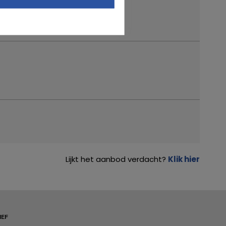
Lijkt het aanbod verdacht?
Klik hier
IEF