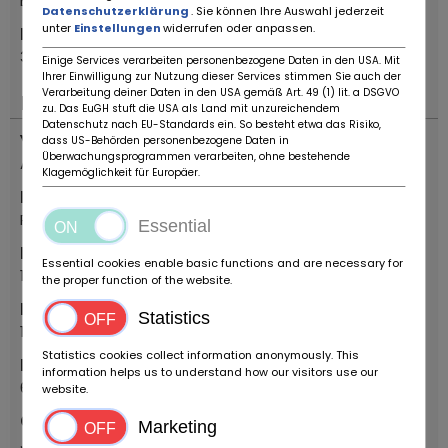
Bovenden
Datenschutzerklärung
. Sie können Ihre Auswahl jederzeit
unter
Einstellungen
widerrufen oder anpassen.
Postcode
37120
Einige Services verarbeiten personenbezogene Daten in den USA. Mit
Ihrer Einwilligung zur Nutzung dieser Services stimmen Sie auch der
Verarbeitung deiner Daten in den USA gemäß Art. 49 (1) lit. a DSGVO
Belangrijk
zu. Das EuGH stuft die USA als Land mit unzureichendem
Datenschutz nach EU-Standards ein. So besteht etwa das Risiko,
Voertuigtyp
dass US-Behörden personenbezogene Daten in
Überwachungsprogrammen verarbeiten, ohne bestehende
Antieke auto
Klagemöglichkeit für Europäer.
Merk
Pontiac
Essential
Bouwjaar
Essential cookies enable basic functions and are necessary for
1981
the proper function of the website.
Eerste registratiejaar
Statistics
1981
Statistics cookies collect information anonymously. This
Eerste registratiemaand
information helps us to understand how our visitors use our
6
website.
Goedkeuring door TÜV / HU
Marketing
Ja