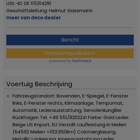
USt.-ID: DE 115314291
Geschäftsleitung: Helmut Gassmann
meer van deze dealer
Bericht
Financieringscalculator
powered by
tarifcheck
Voertuig Beschrijving
Fahrzeugstandort: Bovenden, E-Spiegel, E-Fenster
links, E-Fenster rechts, Klimaanlage, Tempomat,
Automatik, Lederausstattung, Servolenkung
Bei
Rückfragen Tel. +49 551/820224!
Farbe: Gold
Leder:
Beige
US Import, EU Verzollt
Laufleistung in Meilen
(64592 Meilen =103.950km)
Colorverglasung,
Metallic Lackierung, Innenausstattung Leder,