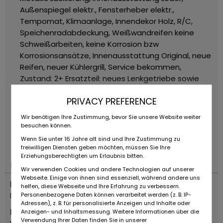
Außenspiegel elektr., Fensterheber elektr.,
Tempomat, Klimaanlage, Innendekor Holz, R/C,
Speichenradabdeckung, Weißwandreifen
keine
Schweißarbeiten, keine Korrosion bzw
Korrosionsansätze, Innenausstattung Original, neue
Reifen, neuer Kühlergrill, Service bekommen,
Zustand: 2+
Ersatzteil: neues Lenkgetriebe sowie
Tempomat vorhanden
Deutsche Fahrzeugpapiere
PRIVACY PREFERENCE
Alle Angaben ohne Gewähr, da im
Zulauf!
ZUBEHÖRANGABEN OHNE GEWÄHR,
Wir benötigen Ihre Zustimmung, bevor Sie unsere Website weiter
Änderungen, Zwischenverkauf und Irrtümer
besuchen können.
vorbehalten!
----.
Wenn Sie unter 16 Jahre alt sind und Ihre Zustimmung zu
freiwilligen Diensten geben möchten, müssen Sie Ihre
Erziehungsberechtigten um Erlaubnis bitten.
Plaats
Wir verwenden Cookies und andere Technologien auf unserer
Webseite. Einige von ihnen sind essenziell, während andere uns
Land
helfen, diese Webseite und Ihre Erfahrung zu verbessern.
Duitsland
Personenbezogene Daten können verarbeitet werden (z. B. IP-
Adressen), z. B. für personalisierte Anzeigen und Inhalte oder
Plaats
Anzeigen- und Inhaltsmessung. Weitere Informationen über die
Verwendung Ihrer Daten finden Sie in unserer