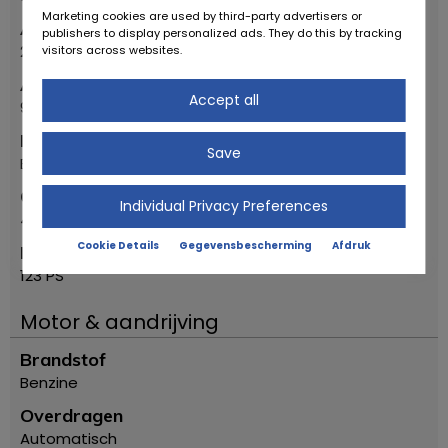
Marketing cookies are used by third-party advertisers or
APK tot jaar
publishers to display personalized ads. They do this by tracking
2021
visitors across websites.
APK per maand
Accept all
9
Model
Save
Bonneville, 4-Door Sedan
Cilinderinhoud
Individual Privacy Preferences
4344
Cookie Details
Gegevensbescherming
Afdruk
Motorkracht
123 PS
Motor & aandrijving
Brandstof
Benzine
Overdragen
Automatisch