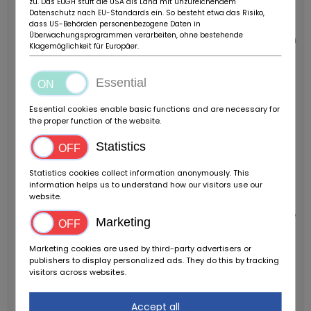
zu. Das EuGH stuft die USA als Land mit unzureichendem
1954, als der RS die Startnummer 171 trug.
Biehl
Datenschutz nach EU-Standards ein. So besteht etwa das Risiko,
verkaufte den Wagen anschließend an Walter
dass US-Behörden personenbezogene Daten in
Überwachungsprogrammen verarbeiten, ohne bestehende
,Watsie Roach, von dem man weiß, dass er mit dem
Klagemöglichkeit für Europäer.
Veritas an den kalifornischen SCCA Rennen 1956
und 1957 teilgenommen hat. Ein Foto zeigt ,Watsie,
Essential
wie er vor dem SCCA National Rennen in Palm
Springs 1957 einen Motor aus einem Siata 8V in den
Essential cookies enable basic functions and are necessary for
Motorraum des Veritas quetscht. Das war auch das
the proper function of the website.
letzte Rennen für 5042, und so trägt die
Statistics
Originalkarosserie, die sich beim Fahrzeug befindet,
auch heute noch die Startnummer 62. Überreste
Statistics cookies collect information anonymously. This
der gelben Farbe können ebenfalls noch an Teilen
information helps us to understand how our visitors use our
website.
der Originalkarosserie gefunden werden.
Nach
jenem Rennen parkte ,Watsie 5042 in seiner Garage
Marketing
im kalifornischen Küstenort La Jolla. Es wird
angenommen, dass Bob Engberg gut 20 Jahre
Marketing cookies are used by third-party advertisers or
publishers to display personalized ads. They do this by tracking
später 1980 den Veritas dort noch einmal gesehen
visitors across websites.
hat, noch immer in der Originalkarosserie und mit
dem original Veritas Zweiliter-Motor beim Fahrzeug.
Accept all
Walter Jewel, Mitglied des Veritas Clubs, kaufte den