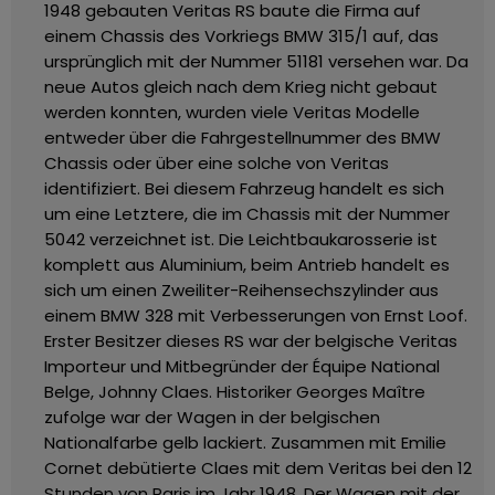
1948 gebauten Veritas RS baute die Firma auf
einem Chassis des Vorkriegs BMW 315/1 auf, das
ursprünglich mit der Nummer 51181 versehen war. Da
neue Autos gleich nach dem Krieg nicht gebaut
werden konnten, wurden viele Veritas Modelle
entweder über die Fahrgestellnummer des BMW
Chassis oder über eine solche von Veritas
identifiziert. Bei diesem Fahrzeug handelt es sich
um eine Letztere, die im Chassis mit der Nummer
5042 verzeichnet ist. Die Leichtbaukarosserie ist
komplett aus Aluminium, beim Antrieb handelt es
sich um einen Zweiliter-Reihensechszylinder aus
einem BMW 328 mit Verbesserungen von Ernst Loof.
Erster Besitzer dieses RS war der belgische Veritas
Importeur und Mitbegründer der Équipe National
Belge, Johnny Claes. Historiker Georges Maître
zufolge war der Wagen in der belgischen
Nationalfarbe gelb lackiert. Zusammen mit Emilie
Cornet debütierte Claes mit dem Veritas bei den 12
Stunden von Paris im Jahr 1948. Der Wagen mit der