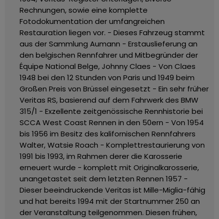
Rechnungen, sowie eine komplette
Fotodokumentation der umfangreichen
Restauration liegen vor.
- Dieses Fahrzeug stammt
aus der Sammlung Aumann
- Erstauslieferung an
den belgischen Rennfahrer und Mitbegründer der
Équipe National Belge, Johnny Claes
- Von Claes
1948 bei den 12 Stunden von Paris und 1949 beim
Großen Preis von Brüssel eingesetzt
- Ein sehr früher
Veritas RS, basierend auf dem Fahrwerk des BMW
315/1
- Exzellente zeitgenössische Rennhistorie bei
SCCA West Coast Rennen in den 50ern
- Von 1954
bis 1956 im Besitz des kalifornischen Rennfahrers
Walter, Watsie Roach
- Komplettrestaurierung von
1991 bis 1993, im Rahmen derer die Karosserie
erneuert wurde - komplett mit Originalkarosserie,
unangetastet seit dem letzten Rennen 1957
-
Dieser beeindruckende Veritas ist Mille-Miglia-fähig
und hat bereits 1994 mit der Startnummer 250 an
der Veranstaltung teilgenommen.
Diesen frühen,