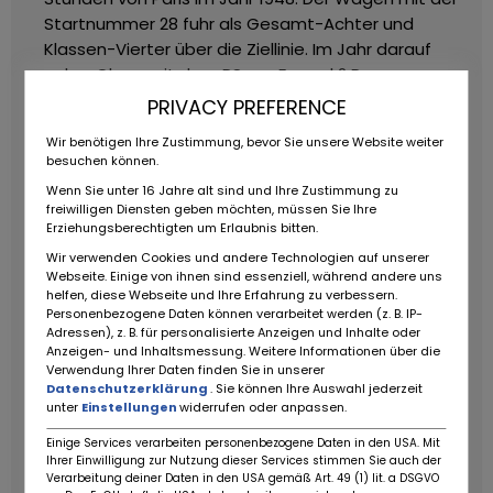
Startnummer 28 fuhr als Gesamt-Achter und
Klassen-Vierter über die Ziellinie. Im Jahr darauf
nahm Claes mit dem RS am Formel 2 Rennen zum
Großen Preis von Brüssel teil.
1951 verkaufte er den
PRIVACY PREFERENCE
RS an Marcel Balsa, einen BMW Händler in Paris. Der
Wir benötigen Ihre Zustimmung, bevor Sie unsere Website weiter
verkaufte ihn an den amerikanischen Rennfahrer
besuchen können.
John Biehl, der sich mit seiner Frau auf einer
Wenn Sie unter 16 Jahre alt sind und Ihre Zustimmung zu
Europatour befand. Nach dem Kauf von 5042
freiwilligen Diensten geben möchten, müssen Sie Ihre
nahmen die Biehls den Wagen mit auf ihre Tour und
Erziehungsberechtigten um Erlaubnis bitten.
folgten dem Rennkalender. 1952 schickten sie den
Wir verwenden Cookies und andere Technologien auf unserer
Wagen in die USA.
Am 22. März 1953 fuhr Biehl mit
Webseite. Einige von ihnen sind essenziell, während andere uns
helfen, diese Webseite und Ihre Erfahrung zu verbessern.
Chassis 5042 ein Rennen in Palm Springs, wo Details
Personenbezogene Daten können verarbeitet werden (z. B. IP-
über den Wagen in zeitgenössischen
Adressen), z. B. für personalisierte Anzeigen und Inhalte oder
Rennberichten auftauchen. Danach startete er
Anzeigen- und Inhaltsmessung. Weitere Informationen über die
Verwendung Ihrer Daten finden Sie in unserer
beim SCCA National March im November 1953.
Datenschutzerklärung
. Sie können Ihre Auswahl jederzeit
Wunderbare Originalfotos vom Veritas auf der
unter
Einstellungen
widerrufen oder anpassen.
Strecke und an den Boxen befinden sich in den
Einige Services verarbeiten personenbezogene Daten in den USA. Mit
Unterlagen zum Fahrzeug. Zum letzten Mal fuhr
Ihrer Einwilligung zur Nutzung dieser Services stimmen Sie auch der
Biehl den Wagen bei einem Rennen in Palm Springs
Verarbeitung deiner Daten in den USA gemäß Art. 49 (1) lit. a DSGVO