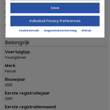
Duitsland
Save
Plaats
Bovenden
Individual Privacy Preferences
Postcode
37120
Cookie Details
Gegevensbescherming
Afdruk
Belangrijk
Voertuigtyp
Youngtimer
Merk
Ferrari
Bouwjaar
2001
Eerste registratiejaar
2001
Eerste registratiemaand