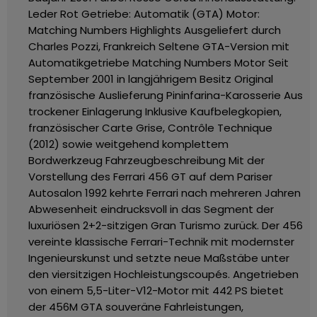
Leder Rot
Getriebe: Automatik (GTA)
Motor:
Matching Numbers
Highlights
Ausgeliefert durch
Charles Pozzi, Frankreich
Seltene GTA-Version mit
Automatikgetriebe
Matching Numbers Motor
Seit
September 2001 in langjährigem Besitz
Original
französische Auslieferung
Pininfarina-Karosserie
Aus
trockener Einlagerung
Inklusive Kaufbelegkopien,
französischer Carte Grise, Contrôle Technique
(2012) sowie weitgehend komplettem
Bordwerkzeug
Fahrzeugbeschreibung
Mit der
Vorstellung des Ferrari 456 GT auf dem Pariser
Autosalon 1992 kehrte Ferrari nach mehreren Jahren
Abwesenheit eindrucksvoll in das Segment der
luxuriösen 2+2-sitzigen Gran Turismo zurück. Der 456
vereinte klassische Ferrari-Technik mit modernster
Ingenieurskunst und setzte neue Maßstäbe unter
den viersitzigen Hochleistungscoupés.
Angetrieben
von einem 5,5-Liter-V12-Motor mit 442 PS bietet
der 456M GTA souveräne Fahrleistungen,