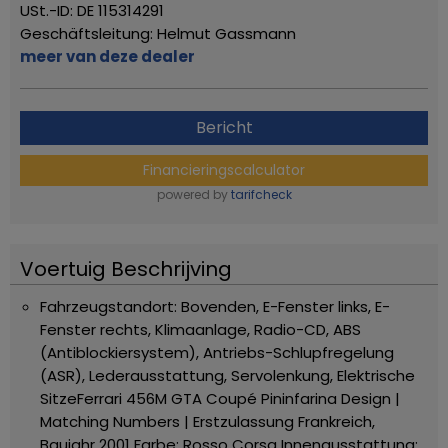
USt.-ID: DE 115314291
Geschäftsleitung: Helmut Gassmann
meer van deze dealer
Bericht
Financieringscalculator
powered by
tarifcheck
Voertuig Beschrijving
Fahrzeugstandort: Bovenden, E-Fenster links, E-
Fenster rechts, Klimaanlage, Radio-CD, ABS
(Antiblockiersystem), Antriebs-Schlupfregelung
(ASR), Lederausstattung, Servolenkung, Elektrische
Sitze
Ferrari 456M GTA Coupé Pininfarina Design |
Matching Numbers | Erstzulassung Frankreich,
Baujahr 2001
Farbe: Rosso Corsa
Innenausstattung: