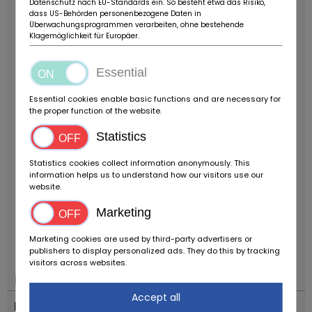
Datenschutz nach EU-Standards ein. So besteht etwa das Risiko,
bzw. Wiederinbetriebnahmeobjekt angeboten. Eine
dass US-Behörden personenbezogene Daten in
Überwachungsprogrammen verarbeiten, ohne bestehende
technische Durchsicht sowie eine vollständige
Klagemöglichkeit für Europäer.
Wiederinbetriebnahme werden vor einer Nutzung
empfohlen.
Ein seltenes und attraktives Ferrari V12
Essential
Grand Tourisme Coupé mit außergewöhnlicher
Historie, langjährigem Besitz und Matching
Essential cookies enable basic functions and are necessary for
Numbers-Antrieb. Der 456M GTA verbindet
the proper function of the website.
klassische Ferrari-Tugenden mit hoher
Statistics
Alltagstauglichkeit und gilt heute als einer der
unterschätzten Zwölfzylinder aus Maranello mit
Statistics cookies collect information anonymously. This
hervorragendem Sammlerpotenzial.
Standort:
information helps us to understand how our visitors use our
website.
Zollager
Preis: Ab Standort, ohne EU-
Verzollung.
ZUBEHÖRANGABEN OHNE GEWÄHR,
Marketing
Änderungen, Zwischenverkauf und Irrtümer
vorbehalten!
----.
Marketing cookies are used by third-party advertisers or
publishers to display personalized ads. They do this by tracking
visitors across websites.
Plaats
Accept all
Land