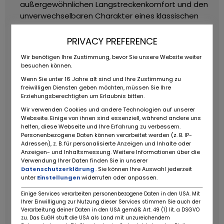
außergewöhnlichen Langstreckenkomfort und den
unverwechselbaren Charakter eines klassischen
Ferrari-Zwölfzylinders. Die überarbeitete M-Version
(Modificata) erhielt zahlreiche technische und
PRIVACY PREFERENCE
optische Verbesserungen und gilt heute als die
Wir benötigen Ihre Zustimmung, bevor Sie unsere Website weiter
ausgereifteste Ausführung der Baureihe.
Die
besuchen können.
elegante Karosserie stammt aus der Feder von
Wenn Sie unter 16 Jahre alt sind und Ihre Zustimmung zu
Pininfarina und überzeugt bis heute durch ihre
freiwilligen Diensten geben möchten, müssen Sie Ihre
zeitlose Linienführung. Im Innenraum erwarten den
Erziehungsberechtigten um Erlaubnis bitten.
Fahrer luxuriöse Connolly-Ledersitze, Klimaanlage
Wir verwenden Cookies und andere Technologien auf unserer
Webseite. Einige von ihnen sind essenziell, während andere uns
und die hochwertige Verarbeitungsqualität eines
helfen, diese Webseite und Ihre Erfahrung zu verbessern.
echten Grand Tourers.
Dieses Exemplar wurde neu
Personenbezogene Daten können verarbeitet werden (z. B. IP-
in Frankreich ausgeliefert und befand sich seit
Adressen), z. B. für personalisierte Anzeigen und Inhalte oder
Anzeigen- und Inhaltsmessung. Weitere Informationen über die
September 2001 in derselben Hand. Zum Zeitpunkt
Verwendung Ihrer Daten finden Sie in unserer
des Erwerbs hatte das Fahrzeug lediglich rund 3.200
Datenschutzerklärung
. Sie können Ihre Auswahl jederzeit
Kilometer Laufleistung. Ein Vorbesitzer ergänzte
unter
Einstellungen
widerrufen oder anpassen.
einige nicht werksseitige Individualisierungen,
Einige Services verarbeiten personenbezogene Daten in den USA. Mit
darunter vergoldete Embleme und zusätzliche
Ihrer Einwilligung zur Nutzung dieser Services stimmen Sie auch der
Verarbeitung deiner Daten in den USA gemäß Art. 49 (1) lit. a DSGVO
Zierelemente.
Zustand
Das Fahrzeug stammt aus
zu. Das EuGH stuft die USA als Land mit unzureichendem
trockener Einlagerung und wird als Restaurierungs-