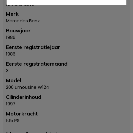
Antieke auto
Merk
Mercedes Benz
Bouwjaar
1986
Eerste registratiejaar
1986
Eerste registratiemaand
3
Model
200 Limousine W124
Cilinderinhoud
1997
Motorkracht
105 PS