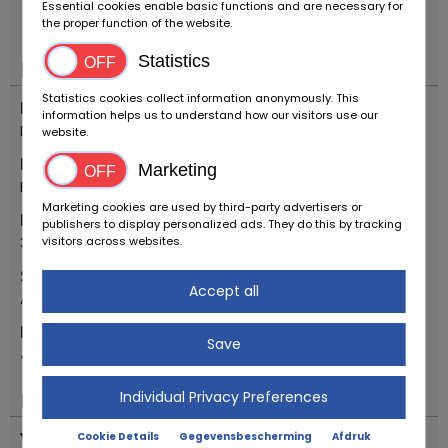
Essential cookies enable basic functions and are necessary for
vorbehalten!
----.
the proper function of the website.
Statistics
Plaats
Statistics cookies collect information anonymously. This
Land
information helps us to understand how our visitors use our
Duitsland
website.
Plaats
Marketing
Bovenden
Marketing cookies are used by third-party advertisers or
Postcode
publishers to display personalized ads. They do this by tracking
37120
visitors across websites.
Straat
Accept all
Alte Bundesstr.
Huisnummer
Save
48
Individual Privacy Preferences
Belangrijk
Voertuigtyp
Cookie Details
Gegevensbescherming
Afdruk