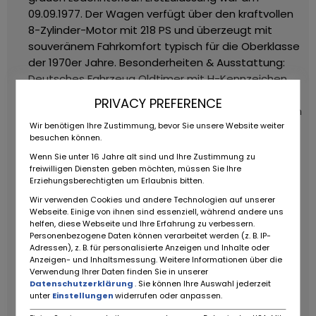
09.09.1977. Der Wagen verfügt über den kraftvollen
8-Zylinder-Motor mit 218 PS und überzeugt mit
souveränem Fahrkomfort typisch für die Oberklasse
der 1970er Jahre.
Besonderheiten & Ausstattung:
Deutsches Fahrzeug
Oldtimer mit H-Kennzeichen
Deutsche Fahrzeugpapiere
Originale Datenkarte,
PRIVACY PREFERENCE
Servicebuch, Bedienungsanleitung (Kopie) sowie ein
Wir benötigen Ihre Zustimmung, bevor Sie unsere Website weiter
aktuelles Wertgutachten vorhanden
Komfort &
besuchen können.
Extras:
3-Stufen-Automatikgetriebe
Wenn Sie unter 16 Jahre alt sind und Ihre Zustimmung zu
Colorverglasung
Klimaanlage
Lederpolsterung in
freiwilligen Diensten geben möchten, müssen Sie Ihre
Grau
Becker-Radio
Mechanisch verstellbarer
Erziehungsberechtigten um Erlaubnis bitten.
Rückspiegel
Servolenkung
Dieser 450 SE besticht
Wir verwenden Cookies und andere Technologien auf unserer
durch seine klassische Eleganz, umfangreiche
Webseite. Einige von ihnen sind essenziell, während andere uns
Dokumentation und gepflegte Ausstattung ein
helfen, diese Webseite und Ihre Erfahrung zu verbessern.
Personenbezogene Daten können verarbeitet werden (z. B. IP-
ideales Sammlerfahrzeug für Liebhaber der Marke
Adressen), z. B. für personalisierte Anzeigen und Inhalte oder
Mercedes-Benz.
ZUBEHÖRANGABEN OHNE GEWÄHR,
Anzeigen- und Inhaltsmessung. Weitere Informationen über die
Verwendung Ihrer Daten finden Sie in unserer
Änderungen, Zwischenverkauf und Irrtümer
Datenschutzerklärung
. Sie können Ihre Auswahl jederzeit
vorbehalten!
----.
unter
Einstellungen
widerrufen oder anpassen.