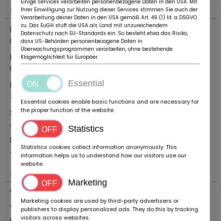
Einige Services verarbeiten personenbezogene Daten in den USA. Mit
Plaats
Ihrer Einwilligung zur Nutzung dieser Services stimmen Sie auch der
Verarbeitung deiner Daten in den USA gemäß Art. 49 (1) lit. a DSGVO
zu. Das EuGH stuft die USA als Land mit unzureichendem
Land
Datenschutz nach EU-Standards ein. So besteht etwa das Risiko,
Duitsland
dass US-Behörden personenbezogene Daten in
Überwachungsprogrammen verarbeiten, ohne bestehende
Plaats
Klagemöglichkeit für Europäer.
Bovenden
Essential
Postcode
37120
Essential cookies enable basic functions and are necessary for
the proper function of the website.
Straat
Alte Bundesstr.
Statistics
Huisnummer
Statistics cookies collect information anonymously. This
48
information helps us to understand how our visitors use our
website.
Belangrijk
Marketing
Voertuigtyp
Marketing cookies are used by third-party advertisers or
Antieke auto
publishers to display personalized ads. They do this by tracking
visitors across websites.
Merk