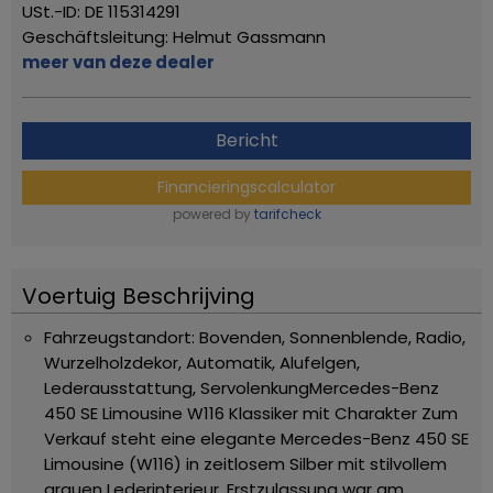
USt.-ID: DE 115314291
Geschäftsleitung: Helmut Gassmann
meer van deze dealer
Bericht
Financieringscalculator
powered by
tarifcheck
Voertuig Beschrijving
Fahrzeugstandort: Bovenden, Sonnenblende, Radio,
Wurzelholzdekor, Automatik, Alufelgen,
Lederausstattung, Servolenkung
Mercedes-Benz
450 SE Limousine W116 Klassiker mit Charakter
Zum
Verkauf steht eine elegante Mercedes-Benz 450 SE
Limousine (W116) in zeitlosem Silber mit stilvollem
grauen Lederinterieur. Erstzulassung war am