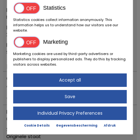
Statistics
Merk
Mercedes Benz
Statistics cookies collect information anonymously. This
information helps us to understand how our visitors use our
Eerste registratiejaar
website.
2001
Marketing
Model
SLK 320 ROADSTER
Marketing cookies are used by third-party advertisers or
publishers to display personalized ads. They do this by tracking
visitors across websites.
Motor & aandrijving
Overdragen
Accept all
Automatisch
Save
Toestand
Kilometerstand (gelezen)
Individual Privacy Preferences
64940
Cookie Details
Gegevensbescherming
Afdruk
Staat beschrijving
Originele staat