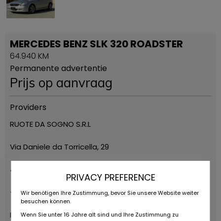
MERCEDES BENZ SLK 320 ROADSTER
64.940 KM
Permanente advertentie
Prijs op aanvraag
Providers
RUOTE DA SOGNO S.R.L
Via Daniele da Torricella, 29
42122 Reggio Emilia
PRIVACY PREFERENCE
+39 0522 268511
Wir benötigen Ihre Zustimmung, bevor Sie unsere Website weiter
besuchen können.
Ruote da Sogno
Wenn Sie unter 16 Jahre alt sind und Ihre Zustimmung zu