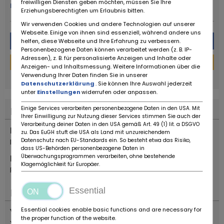
freiwilligen Diensten geben möchten, müssen Sie Ihre
meer van deze dealer
Erziehungsberechtigten um Erlaubnis bitten.
Wir verwenden Cookies und andere Technologien auf unserer
Webseite. Einige von ihnen sind essenziell, während andere uns
Bericht
helfen, diese Webseite und Ihre Erfahrung zu verbessern.
Personenbezogene Daten können verarbeitet werden (z. B. IP-
Adressen), z. B. für personalisierte Anzeigen und Inhalte oder
Financieringscalculator
Anzeigen- und Inhaltsmessung. Weitere Informationen über die
powered by
tarifcheck
Verwendung Ihrer Daten finden Sie in unserer
Datenschutzerklärung
. Sie können Ihre Auswahl jederzeit
unter
Einstellungen
widerrufen oder anpassen.
Einige Services verarbeiten personenbezogene Daten in den USA. Mit
Plaats
Ihrer Einwilligung zur Nutzung dieser Services stimmen Sie auch der
Verarbeitung deiner Daten in den USA gemäß Art. 49 (1) lit. a DSGVO
Land
zu. Das EuGH stuft die USA als Land mit unzureichendem
Datenschutz nach EU-Standards ein. So besteht etwa das Risiko,
Italië
dass US-Behörden personenbezogene Daten in
Überwachungsprogrammen verarbeiten, ohne bestehende
Plaats
Klagemöglichkeit für Europäer.
Reggio Emilia
Essential
Belangrijk
Essential cookies enable basic functions and are necessary for
Voertuigtyp
the proper function of the website.
Youngtimer