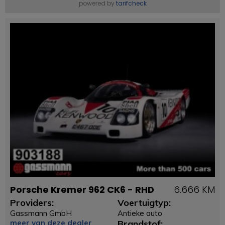
powered by
tarifcheck
Porsche Kremer 962 CK6 - RHD
6.666 KM
Providers:
Voertuigtyp:
Gassmann GmbH
Antieke auto
meer van deze dealer
Brandstof: