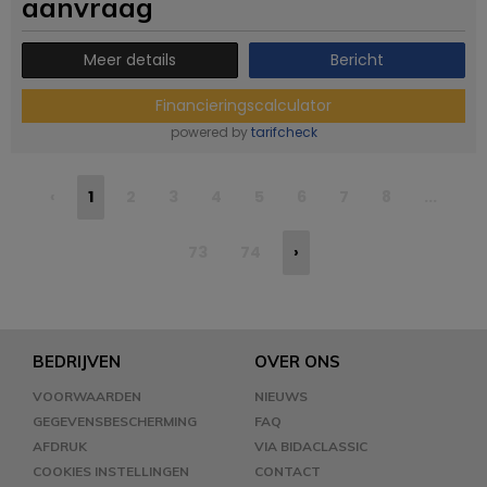
aanvraag
Meer details
Bericht
Financieringscalculator
powered by
tarifcheck
‹
1
2
3
4
5
6
7
8
...
73
74
›
BEDRIJVEN
OVER ONS
VOORWAARDEN
NIEUWS
GEGEVENSBESCHERMING
FAQ
AFDRUK
VIA BIDACLASSIC
COOKIES INSTELLINGEN
CONTACT