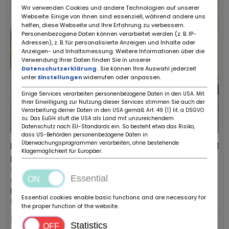
Wir verwenden Cookies und andere Technologien auf unserer
Webseite. Einige von ihnen sind essenziell, während andere uns
helfen, diese Webseite und Ihre Erfahrung zu verbessern.
Personenbezogene Daten können verarbeitet werden (z. B. IP-
Adressen), z. B. für personalisierte Anzeigen und Inhalte oder
Anzeigen- und Inhaltsmessung. Weitere Informationen über die
Verwendung Ihrer Daten finden Sie in unserer
Datenschutzerklärung
. Sie können Ihre Auswahl jederzeit
unter
Einstellungen
widerrufen oder anpassen.
Einige Services verarbeiten personenbezogene Daten in den USA. Mit
Ihrer Einwilligung zur Nutzung dieser Services stimmen Sie auch der
Verarbeitung deiner Daten in den USA gemäß Art. 49 (1) lit. a DSGVO
zu. Das EuGH stuft die USA als Land mit unzureichendem
Datenschutz nach EU-Standards ein. So besteht etwa das Risiko,
dass US-Behörden personenbezogene Daten in
Überwachungsprogrammen verarbeiten, ohne bestehende
Rover 100 CABRIOLET
42.767 KM
Klagemöglichkeit für Europäer.
Providers:
Voertuigtyp:
Ruote da Sogno
Antieke auto
Essential
meer van deze dealer
Eerste inschrijving:
Postcode / plaats:
1994
Essential cookies enable basic functions and are necessary for
Reggio Emilia
the proper function of the website.
Permanente
Statistics