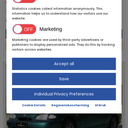
advertentie
Statistics cookies collect information anonymously. This
Prijs op
information helps us to understand how our visitors use our
aanvraag
website.
Marketing
Meer details
Bericht
Marketing cookies are used by third-party advertisers or
publishers to display personalized ads. They do this by tracking
Financieringscalculator
visitors across websites.
powered by
tarifcheck
Accept all
Save
Individual Privacy Preferences
Cookie Details
Gegevensbescherming
Afdruk