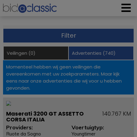
Filter
Veilingen (0)
Advertenties (740)
Momenteel hebben wij geen veilingen die
overeenkomen met uw zoekparameters. Maar kijk
eens naar onze advertenties die wij voor u hebben
gevonden.
Maserati 3200 GT ASSETTO
140.767 KM
CORSA ITALIA
Providers:
Voertuigtyp:
Ruote da Sogno
Youngtimer