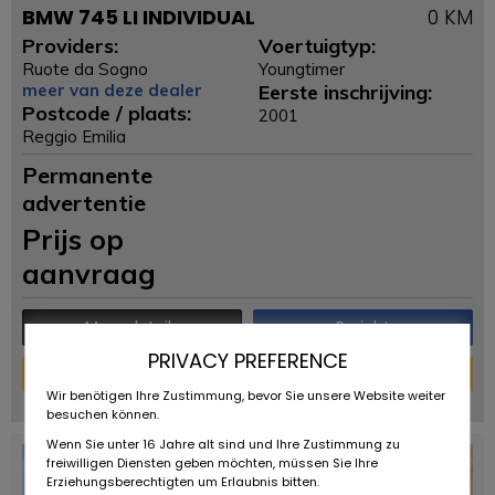
BMW 745 LI INDIVIDUAL
0 KM
Providers:
Voertuigtyp:
Ruote da Sogno
Youngtimer
meer van deze dealer
Eerste inschrijving:
Postcode / plaats:
2001
Reggio Emilia
Permanente
advertentie
Prijs op
aanvraag
Meer details
Bericht
PRIVACY PREFERENCE
Financieringscalculator
Wir benötigen Ihre Zustimmung, bevor Sie unsere Website weiter
powered by
tarifcheck
besuchen können.
Wenn Sie unter 16 Jahre alt sind und Ihre Zustimmung zu
freiwilligen Diensten geben möchten, müssen Sie Ihre
Erziehungsberechtigten um Erlaubnis bitten.