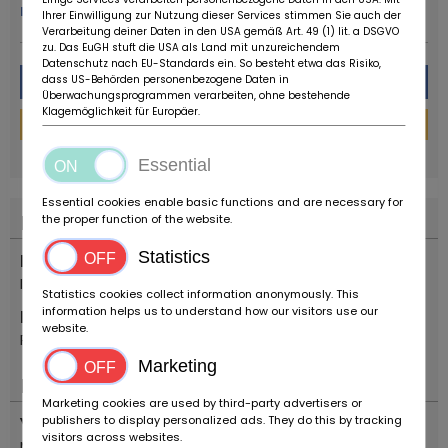
meer van deze dealer
Ihrer Einwilligung zur Nutzung dieser Services stimmen Sie auch der
Verarbeitung deiner Daten in den USA gemäß Art. 49 (1) lit. a DSGVO
zu. Das EuGH stuft die USA als Land mit unzureichendem
Datenschutz nach EU-Standards ein. So besteht etwa das Risiko,
Bericht
dass US-Behörden personenbezogene Daten in
Überwachungsprogrammen verarbeiten, ohne bestehende
Klagemöglichkeit für Europäer.
Financieringscalculator
powered by
tarifcheck
Essential
Essential cookies enable basic functions and are necessary for
Plaats
the proper function of the website.
Statistics
Land
Italië
Statistics cookies collect information anonymously. This
information helps us to understand how our visitors use our
Plaats
website.
Reggio Emilia
Marketing
Belangrijk
Marketing cookies are used by third-party advertisers or
publishers to display personalized ads. They do this by tracking
Voertuigtyp
visitors across websites.
Motorfietsen