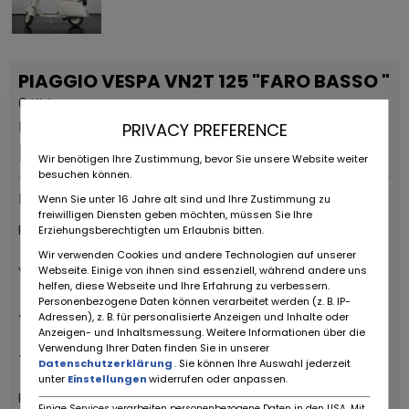
PIAGGIO VESPA VN2T 125 "FARO BASSO "
0 KM
Permanente advertentie
PRIVACY PREFERENCE
EUR
12.500
,-
Wir benötigen Ihre Zustimmung, bevor Sie unsere Website weiter
besuchen können.
Providers
Wenn Sie unter 16 Jahre alt sind und Ihre Zustimmung zu
freiwilligen Diensten geben möchten, müssen Sie Ihre
RUOTE DA SOGNO S.R.L
Erziehungsberechtigten um Erlaubnis bitten.
Wir verwenden Cookies und andere Technologien auf unserer
Via Daniele da Torricella, 29
Webseite. Einige von ihnen sind essenziell, während andere uns
helfen, diese Webseite und Ihre Erfahrung zu verbessern.
Personenbezogene Daten können verarbeitet werden (z. B. IP-
42122 Reggio Emilia
Adressen), z. B. für personalisierte Anzeigen und Inhalte oder
Anzeigen- und Inhaltsmessung. Weitere Informationen über die
Verwendung Ihrer Daten finden Sie in unserer
+39 0522 268511
Datenschutzerklärung
. Sie können Ihre Auswahl jederzeit
unter
Einstellungen
widerrufen oder anpassen.
Ruote da Sogno
Einige Services verarbeiten personenbezogene Daten in den USA. Mit