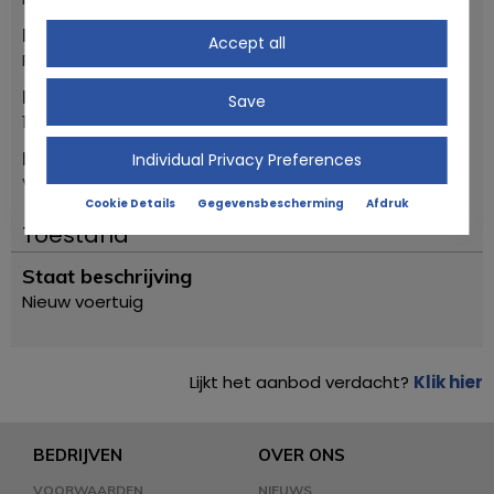
Merk
Accept all
Piaggio
Eerste registratiejaar
Save
1956
Model
Individual Privacy Preferences
VESPA VN2T 125 "FARO BASSO "
Cookie Details
Gegevensbescherming
Afdruk
Toestand
Staat beschrijving
Nieuw voertuig
Lijkt het aanbod verdacht?
Klik hier
BEDRIJVEN
OVER ONS
VOORWAARDEN
NIEUWS