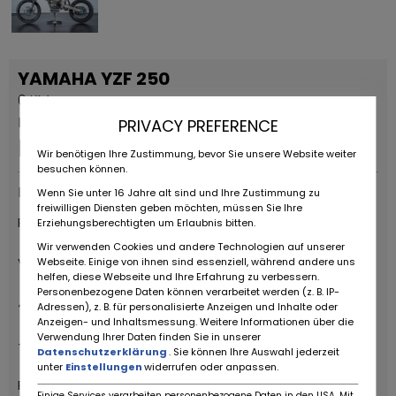
YAMAHA YZF 250
0 KM
Permanente advertentie
PRIVACY PREFERENCE
Prijs op aanvraag
Wir benötigen Ihre Zustimmung, bevor Sie unsere Website weiter
besuchen können.
Providers
Wenn Sie unter 16 Jahre alt sind und Ihre Zustimmung zu
freiwilligen Diensten geben möchten, müssen Sie Ihre
RUOTE DA SOGNO S.R.L
Erziehungsberechtigten um Erlaubnis bitten.
Wir verwenden Cookies und andere Technologien auf unserer
Via Daniele da Torricella, 29
Webseite. Einige von ihnen sind essenziell, während andere uns
helfen, diese Webseite und Ihre Erfahrung zu verbessern.
Personenbezogene Daten können verarbeitet werden (z. B. IP-
42122 Reggio Emilia
Adressen), z. B. für personalisierte Anzeigen und Inhalte oder
Anzeigen- und Inhaltsmessung. Weitere Informationen über die
Verwendung Ihrer Daten finden Sie in unserer
+39 0522 268511
Datenschutzerklärung
. Sie können Ihre Auswahl jederzeit
unter
Einstellungen
widerrufen oder anpassen.
Ruote da Sogno
Einige Services verarbeiten personenbezogene Daten in den USA. Mit