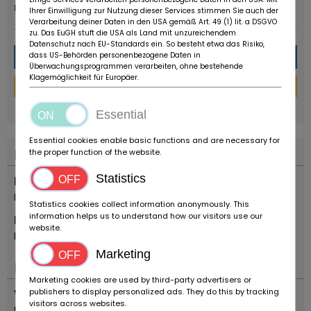
meer van deze dealer
Ihrer Einwilligung zur Nutzung dieser Services stimmen Sie auch der
Verarbeitung deiner Daten in den USA gemäß Art. 49 (1) lit. a DSGVO
zu. Das EuGH stuft die USA als Land mit unzureichendem
Datenschutz nach EU-Standards ein. So besteht etwa das Risiko,
Bericht
dass US-Behörden personenbezogene Daten in
Überwachungsprogrammen verarbeiten, ohne bestehende
Klagemöglichkeit für Europäer.
Financieringscalculator
powered by
tarifcheck
Essential
Essential cookies enable basic functions and are necessary for
Plaats
the proper function of the website.
Statistics
Land
Italië
Statistics cookies collect information anonymously. This
information helps us to understand how our visitors use our
Plaats
website.
Reggio Emilia
Marketing
Belangrijk
Marketing cookies are used by third-party advertisers or
publishers to display personalized ads. They do this by tracking
Voertuigtyp
visitors across websites.
Motorfietsen