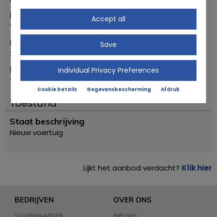
Merk
Accept all
Yamaha
Eerste registratiejaar
Save
2022
Model
Individual Privacy Preferences
YZF 250
Cookie Details
Gegevensbescherming
Afdruk
Toestand
Staat beschrijving
Nieuw voertuig
Lijkt het aanbod verdacht?
Klik hier
BEDRIJVEN
OVER ONS
VOORWAARDEN
NIEUWS