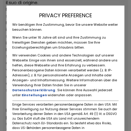
il suo di origine.
Nel corso degli anni l'impianto frenante è stato
PRIVACY PREFERENCE
sostituito convertendolo in idraulico.
Nel 2019 la vettura è stata sottoposta a un
Wir benötigen Ihre Zustimmung, bevor Sie unsere Website weiter
importante intervento di manutenzione e il motore è
besuchen können.
stato completamente revisionato da uno specialista
Wenn Sie unter 16 Jahre alt sind und Ihre Zustimmung zu
in Italia.
freiwilligen Diensten geben möchten, müssen Sie Ihre
Erziehungsberechtigten um Erlaubnis bitten.
Nel giugno 2024 la vettura è stata nuovamente
Wir verwenden Cookies und andere Technologien auf unserer
tagliandata per prepararla alla Vernasca Silver Flag.
Webseite. Einige von ihnen sind essenziell, während andere uns
Questa è una rara opportunità di possedere un'auto
helfen, diese Webseite und Ihre Erfahrung zu verbessern.
veramente da collezione con una storia ben
Personenbezogene Daten können verarbeitet werden (z. B. IP-
Adressen), z. B. für personalisierte Anzeigen und Inhalte oder
documentata e forse una delle Alfa Romeo più
Anzeigen- und Inhaltsmessung. Weitere Informationen über die
collezionabili che hanno ispirato Enzo Ferrari a creare il
Verwendung Ihrer Daten finden Sie in unserer
suo leggendario impero.
Datenschutzerklärung
. Sie können Ihre Auswahl jederzeit
unter
Einstellungen
widerrufen oder anpassen.
Einige Services verarbeiten personenbezogene Daten in den USA. Mit
Ihrer Einwilligung zur Nutzung dieser Services stimmen Sie auch der
L'Alfa Romeo 6C 1750 è stata uno dei modelli più
Verarbeitung deiner Daten in den USA gemäß Art. 49 (1) lit. a DSGVO
popolari prodotti dall'Alfa e ha avuto un grande
zu. Das EuGH stuft die USA als Land mit unzureichendem
successo anche nelle competizioni per tutti gli anni
Datenschutz nach EU-Standards ein. So besteht etwa das Risiko,
dass US-Behörden personenbezogene Daten in
Trenta.