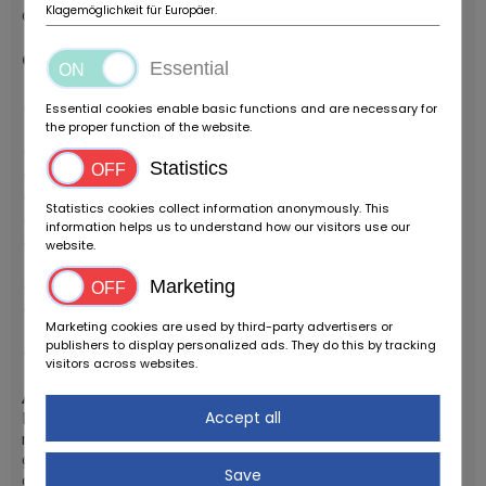
Klagemöglichkeit für Europäer.
quotidien qu’à des escapades tout-terrain légères.
Caractéristiques principales :
Essential
Moteur :
monocylindre 4 temps refroidi par air, 49cc,
Essential cookies enable basic functions and are necessary for
the proper function of the website.
injection Motion EFI
Puissance :
1,8 kW
Statistics
Boîte de vitesses :
5 rapports
Vitesse maximale :
45 km/h (bridée électroniquement)
Statistics cookies collect information anonymously. This
Réservoir :
12 litres
information helps us to understand how our visitors use our
Suspension :
hydraulique avant (37 mm) / double
website.
amortisseur hélicoïdal arrière (300 mm)
Marketing
Freins :
à disque avant et arrière
Dimensions :
L 2050 x l 750 x H 1040 mm –
Hauteur
Marketing cookies are used by third-party advertisers or
de selle :
800 mm –
Poids :
123 kg
publishers to display personalized ads. They do this by tracking
Pneus :
Avant 110/90/10 – Arrière 130/80/17
visitors across websites.
À propos d’Archive Motorcycle :
Accept all
Fondée en 2017, cette marque française propose des
motos au look vintage avec des composants de dernière
génération à des prix très attractifs. Chaque moto est
Save
assemblée et testée en France par des techniciens