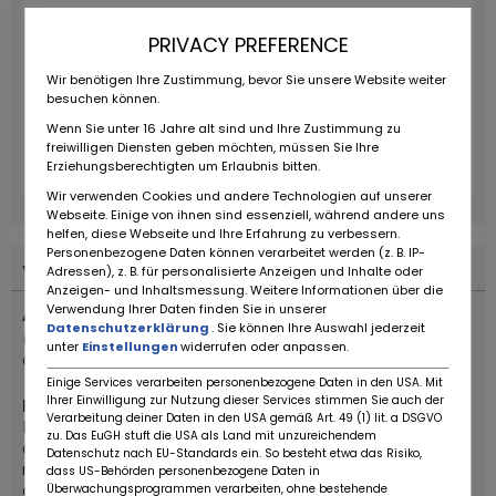
PRIVACY PREFERENCE
Wir benötigen Ihre Zustimmung, bevor Sie unsere Website weiter
besuchen können.
Wenn Sie unter 16 Jahre alt sind und Ihre Zustimmung zu
freiwilligen Diensten geben möchten, müssen Sie Ihre
Erziehungsberechtigten um Erlaubnis bitten.
Wir verwenden Cookies und andere Technologien auf unserer
Webseite. Einige von ihnen sind essenziell, während andere uns
helfen, diese Webseite und Ihre Erfahrung zu verbessern.
Personenbezogene Daten können verarbeitet werden (z. B. IP-
Voertuig Beschrijving
Adressen), z. B. für personalisierte Anzeigen und Inhalte oder
Anzeigen- und Inhaltsmessung. Weitere Informationen über die
Verwendung Ihrer Daten finden Sie in unserer
Archive Motorcycle AM-84 Scrambler 50cc
Datenschutzerklärung
. Sie können Ihre Auswahl jederzeit
(déductible à 100 % en société). Comprend la mise en
unter
Einstellungen
widerrufen oder anpassen.
circulation et la préparation des documents DIV.
Einige Services verarbeiten personenbezogene Daten in den USA. Mit
Ihrer Einwilligung zur Nutzung dieser Services stimmen Sie auch der
Informations sur le modèle :
Verarbeitung deiner Daten in den USA gemäß Art. 49 (1) lit. a DSGVO
La
Scrambler 50cc AM-84
d’
Archive Motorcycle
allie un
zu. Das EuGH stuft die USA als Land mit unzureichendem
design rétro à une technologie moderne conforme à la
Datenschutz nach EU-Standards ein. So besteht etwa das Risiko,
norme Euro 5. Idéale pour les jeunes conducteurs à partir
dass US-Behörden personenbezogene Daten in
de 16 ans, elle se prête aussi bien à l’usage urbain
Überwachungsprogrammen verarbeiten, ohne bestehende