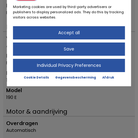
Plaats
Marketing cookies are used by third-party advertisers or
Reggio Emilia
publishers to display personalized ads. They do this by tracking
visitors across websites.
Belangrijk
Accept all
Voertuigtyp
Antieke auto
Save
Merk
Mercedes Benz
Individual Privacy Preferences
Eerste registratiejaar
Cookie Details
Gegevensbescherming
Afdruk
1987
Model
190 E
Motor & aandrijving
Overdragen
Automatisch